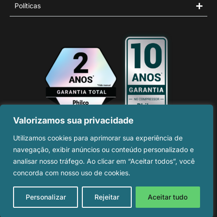
Políticas
Valorizamos sua privacidade
© Copyright 2025 PHILCO
Utilizamos cookies para aprimorar sua experiência de
ELETRÔNICOS S.A. – Todos Direitos
navegação, exibir anúncios ou conteúdo personalizado e
Reservados.
analisar nosso tráfego. Ao clicar em “Aceitar todos”, você
Rua Palmeira Do Miriti, Nº 287 –
concorda com nosso uso de cookies.
Gilberto Mestrinho – CEP: 69.075-
215 Manaus – AM – CNPJ:
11.283.356/0002-87
Personalizar
Rejeitar
Aceitar tudo