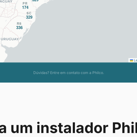
PR
174
SC
329
RS
336
Le
Dúvidas? Entre em contato com a Philco.
a um instalador Phi