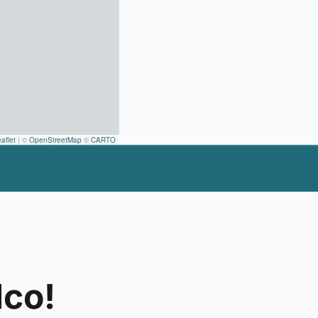
aflet
|
©
OpenStreetMap
©
CARTO
lco!