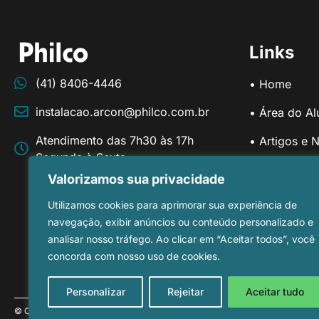
Links
(41) 8406-4446
• Home
instalacao.arcon@philco.com.br
• Área do Al
Atendimento das 7h30 às 17h
• Artigos e N
Segunda à Sexta
• Manuais e 
Valorizamos sua privacidade
• Workshops
Utilizamos cookies para aprimorar sua experiência de
navegação, exibir anúncios ou conteúdo personalizado e
analisar nosso tráfego. Ao clicar em “Aceitar todos”, você
concorda com nosso uso de cookies.
Personalizar
Rejeitar
Aceitar tudo
© Copyright 2025 PHILCO ELETRÔNICOS S.A. – Todos Direitos Reservados.