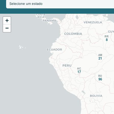
+
−
RR
8
AM
21
AC
17
RO
96