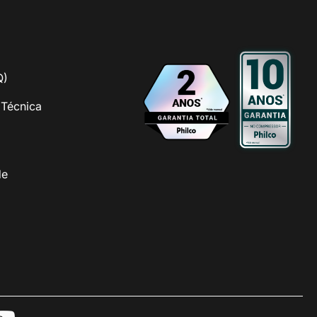
Q)
 Técnica
de